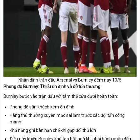
Nhận định trận đấu Arsenal vs Burnley đêm nay 19/5
Phong độ Burnley: Thiếu ổn định và dễ tổn thương
Burnley bước vào trận đấu với tâm thế cửa dưới hoàn toàn:
Phong độ sân khách kém ổn định
Hàng thủ thường xuyên mắc sai lầm trước các đội tấn công
mạnh
Khả năng ghi bàn hạn chế khi gặp đối thủ lớn
Điều này khiến Burnley khó tạo bất ngờ khi phải hành quân đến