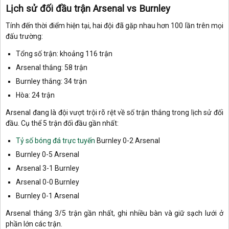
Lịch sử đối đầu trận Arsenal vs Burnley
Tính đến thời điểm hiện tại, hai đội đã gặp nhau hơn 100 lần trên mọi
đấu trường:
Tổng số trận: khoảng 116 trận
Arsenal thắng: 58 trận
Burnley thắng: 34 trận
Hòa: 24 trận
Arsenal đang là đội vượt trội rõ rệt về số trận thắng trong lịch sử đối
đầu. Cụ thể 5 trận đối đầu gần nhất:
Tỷ số bóng đá trực tuyến
Burnley 0-2 Arsenal
Burnley 0-5 Arsenal
Arsenal 3-1 Burnley
Arsenal 0-0 Burnley
Burnley 0-1 Arsenal
Arsenal thắng 3/5 trận gần nhất, ghi nhiều bàn và giữ sạch lưới ở
phần lớn các trận.