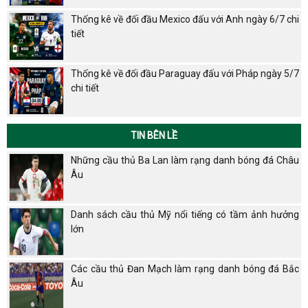
Thống kê về đối đầu Mexico đấu với Anh ngày 6/7 chi
tiết
Thống kê về đối đầu Paraguay đấu với Pháp ngày 5/7
chi tiết
TIN BÊN LỀ
Những cầu thủ Ba Lan làm rạng danh bóng đá Châu
Âu
Danh sách cầu thủ Mỹ nổi tiếng có tầm ảnh hưởng
lớn
Các cầu thủ Đan Mạch làm rạng danh bóng đá Bắc
Âu