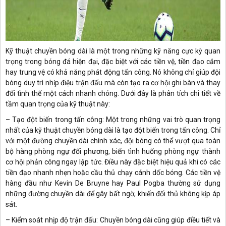
Kỹ thuật chuyền bóng dài là một trong những kỹ năng cực kỳ quan
trọng trong bóng đá hiện đại, đặc biệt với các tiền vệ, tiền đạo cắm
hay trung vệ có khả năng phát động tấn công. Nó không chỉ giúp đội
bóng duy trì nhịp điệu trận đấu mà còn tạo ra cơ hội ghi bàn và thay
đổi tình thế một cách nhanh chóng. Dưới đây là phân tích chi tiết về
tầm quan trọng của kỹ thuật này:
– Tạo đột biến trong tấn công: Một trong những vai trò quan trọng
nhất của kỹ thuật chuyền bóng dài là tạo đột biến trong tấn công. Chỉ
với một đường chuyền dài chính xác, đội bóng có thể vượt qua toàn
bộ hàng phòng ngự đối phương, biến tình huống phòng ngự thành
cơ hội phản công ngay lập tức. Điều này đặc biệt hiệu quả khi có các
tiền đạo nhanh nhẹn hoặc cầu thủ chạy cánh dốc bóng. Các tiền vệ
hàng đầu như Kevin De Bruyne hay Paul Pogba thường sử dụng
những đường chuyền dài để gây bất ngờ, khiến đối thủ không kịp áp
sát.
– Kiểm soát nhịp độ trận đấu: Chuyền bóng dài cũng giúp điều tiết và