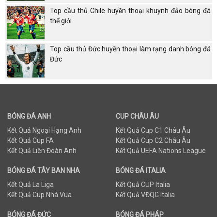
Top cầu thủ Chile huyền thoại khuynh đảo bóng đá
thế giới
Top cầu thủ Đức huyền thoại làm rạng danh bóng đá
Đức
BÓNG ĐÁ ANH
CUP CHÂU ÂU
Kết Quả Ngoại Hạng Anh
Kết Quả Cup C1 Châu Âu
Kết Quả Cup FA
Kết Quả Cup C2 Châu Âu
Kết Quả Liên Đoàn Anh
Kết Quả UEFA Nations League
BÓNG ĐÁ TÂY BAN NHA
BÓNG ĐÁ ITALIA
Kết Quả La Liga
Kết Quả CUP Italia
Kết Quả Cup Nhà Vua
Kết Quả VĐQG Italia
BÓNG ĐÁ ĐỨC
BÓNG ĐÁ PHÁP