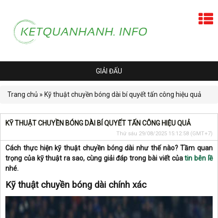
GIẢI ĐẤU
Trang chủ
»
Kỹ thuật chuyền bóng dài bí quyết tấn công hiệu quả
KỸ THUẬT CHUYỀN BÓNG DÀI BÍ QUYẾT TẤN CÔNG HIỆU QUẢ
Thứ sáu 29/08/2025 15:12:58
(GMT+7)
Cách thực hiện kỹ thuật chuyền bóng dài như thế nào? Tầm quan
trọng của kỹ thuật ra sao, cùng giải đáp trong bài viết của
tin bên lề
nhé.
Kỹ thuật chuyền bóng dài chính xác