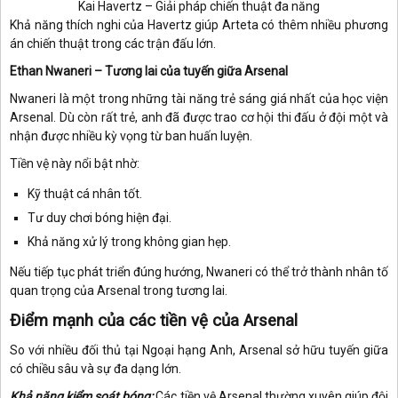
Kai Havertz – Giải pháp chiến thuật đa năng
Khả năng thích nghi của Havertz giúp Arteta có thêm nhiều phương
án chiến thuật trong các trận đấu lớn.
Ethan Nwaneri – Tương lai của tuyến giữa Arsenal
Nwaneri là một trong những tài năng trẻ sáng giá nhất của học viện
Arsenal. Dù còn rất trẻ, anh đã được trao cơ hội thi đấu ở đội một và
nhận được nhiều kỳ vọng từ ban huấn luyện.
Tiền vệ này nổi bật nhờ:
Kỹ thuật cá nhân tốt.
Tư duy chơi bóng hiện đại.
Khả năng xử lý trong không gian hẹp.
Nếu tiếp tục phát triển đúng hướng, Nwaneri có thể trở thành nhân tố
quan trọng của Arsenal trong tương lai.
Điểm mạnh của các tiền vệ của Arsenal
So với nhiều đối thủ tại Ngoại hạng Anh, Arsenal sở hữu tuyến giữa
có chiều sâu và sự đa dạng lớn.
Khả năng kiểm soát bóng:
Các tiền vệ Arsenal thường xuyên giúp đội