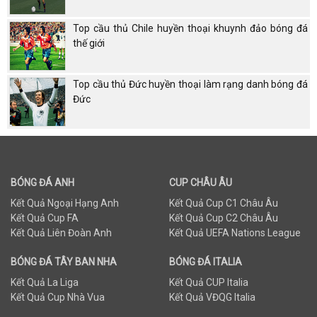
Top cầu thủ Chile huyền thoại khuynh đảo bóng đá
thế giới
Top cầu thủ Đức huyền thoại làm rạng danh bóng đá
Đức
BÓNG ĐÁ ANH
CUP CHÂU ÂU
Kết Quả Ngoại Hạng Anh
Kết Quả Cup C1 Châu Âu
Kết Quả Cup FA
Kết Quả Cup C2 Châu Âu
Kết Quả Liên Đoàn Anh
Kết Quả UEFA Nations League
BÓNG ĐÁ TÂY BAN NHA
BÓNG ĐÁ ITALIA
Kết Quả La Liga
Kết Quả CUP Italia
Kết Quả Cup Nhà Vua
Kết Quả VĐQG Italia