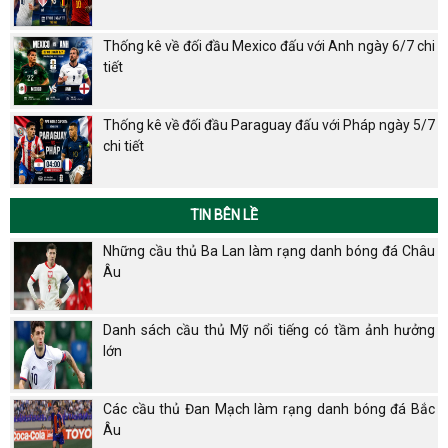
Thống kê về đối đầu Mexico đấu với Anh ngày 6/7 chi
tiết
Thống kê về đối đầu Paraguay đấu với Pháp ngày 5/7
chi tiết
TIN BÊN LỀ
Những cầu thủ Ba Lan làm rạng danh bóng đá Châu
Âu
Danh sách cầu thủ Mỹ nổi tiếng có tầm ảnh hưởng
lớn
Các cầu thủ Đan Mạch làm rạng danh bóng đá Bắc
Âu