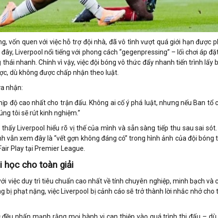
, vốn quen với việc hỗ trợ đội nhà, đã vô tình vượt quá giới hạn được p
ây, Liverpool nổi tiếng với phong cách “gegenpressing” – lối chơi áp đặt
 thái nhanh. Chính vì vậy, việc đội bóng vô thức đẩy nhanh tiến trình lấy
ược, dù không được chấp nhận theo luật.
ừa nhận:
hịp độ cao nhất cho trận đấu. Không ai cố ý phá luật, nhưng nếu Ban tổ 
ng tôi sẽ rút kinh nghiệm.”
hấy Liverpool hiểu rõ vị thế của mình và sẵn sàng tiếp thu sau sai sót.
Anh vẫn xem đây là “vết gợn không đáng có” trong hình ảnh của đội bóng 
Fair Play tại Premier League.
 học cho toàn giải
ới việc duy trì tiêu chuẩn cao nhất về tính chuyên nghiệp, minh bạch và 
ng bị phạt nặng, việc Liverpool bị cảnh cáo sẽ trở thành lời nhắc nhở cho
 đều nhấn mạnh rằng mọi hành vi can thiệp vào quá trình thi đấu – dù