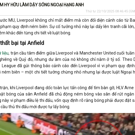
LẦM HY HỮU LÀM DẬY SÓNG NGOẠI HẠNG ANH
Thứ tư 22/10/2025 08:46:45
(GM
 trước MU, Liverpool không chỉ mất điểm mà còn đối diện cảnh cáo từ Ba
 phạm quy định ném biên. Sự cố tưởng nhỏ này lại dấy lên tranh cãi lớn,
m khắc đến từng chi tiết về luật bóng.
hất bại tại Anfield
 liệu
, trận cầu tâm điểm giữa Liverpool và Manchester United cuối tuần
 nghiêng về Quỷ đỏ, nhưng dư âm của nó không chỉ nằm ở tỷ số. Theo D
 League đã gửi thông báo cảnh cáo đến Liverpool vì vi phạm quy định 
i ném biên – một chi tiết tưởng chừng nhỏ nhưng lại được luật Ngoại 
 trận, khi Liverpool đang dốc toàn lực tấn công để tìm bàn gỡ, HLV Arne 
ặt bóng của sân Anfield đã chủ động ném bóng vào sân để rút ngắn 
 này vi phạm điều lệ thi đấu, vốn quy định rõ rằng bóng phải được đặt s
 cầu thủ thi đấu mới được tự lấy bóng.