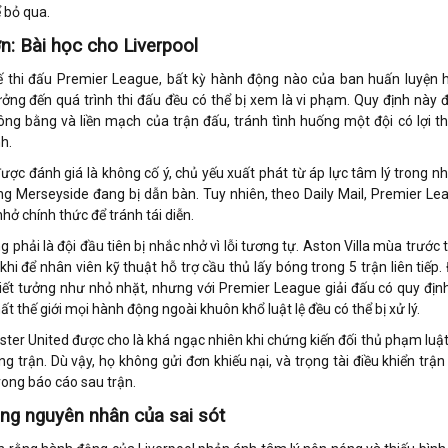
 bỏ qua.
n: Bài học cho Liverpool
ế thi đấu Premier League, bất kỳ hành động nào của ban huấn luyện 
ởng đến quá trình thi đấu đều có thể bị xem là vi phạm. Quy định này 
ng bằng và liền mạch của trận đấu, tránh tình huống một đội có lợi th
h.
được đánh giá là không cố ý, chủ yếu xuất phát từ áp lực tâm lý trong n
ùng Merseyside đang bị dẫn bàn. Tuy nhiên, theo Daily Mail, Premier Le
hở chính thức để tránh tái diễn.
g phải là đội đầu tiên bị nhắc nhở vì lỗi tương tự. Aston Villa mùa trước
hi để nhân viên kỹ thuật hỗ trợ cầu thủ lấy bóng trong 5 trận liên tiếp.
 tiết tưởng như nhỏ nhặt, nhưng với Premier League giải đấu có quy định
t thế giới mọi hành động ngoài khuôn khổ luật lệ đều có thể bị xử lý.
ster United được cho là khá ngạc nhiên khi chứng kiến đối thủ phạm luậ
g trận. Dù vậy, họ không gửi đơn khiếu nại, và trọng tài điều khiển trận
rong báo cáo sau trận.
ng nguyên nhân của sai sót