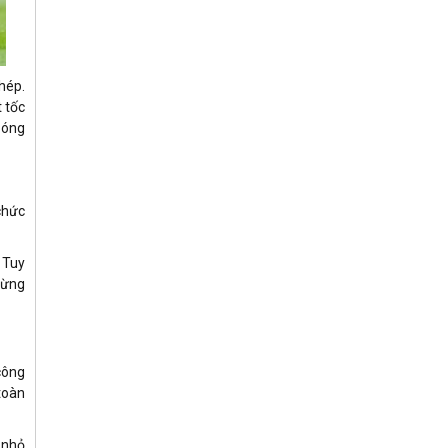
hép.
 tốc
 bóng
chức
 Tuy
từng
công
 toàn
 nhỏ