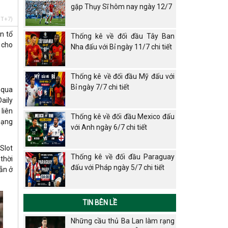
gặp Thụy Sĩ hôm nay ngày 12/7
T+7)
n tổ
Thống kê về đối đầu Tây Ban
 cho
Nha đấu với Bỉ ngày 11/7 chi tiết
Thống kê về đối đầu Mỹ đấu với
Bỉ ngày 7/7 chi tiết
 qua
aily
liên
Thống kê về đối đầu Mexico đấu
hạng
với Anh ngày 6/7 chi tiết
Slot
Thống kê về đối đầu Paraguay
thời
đấu với Pháp ngày 5/7 chi tiết
ẵn ở
TIN BÊN LỀ
Những cầu thủ Ba Lan làm rạng