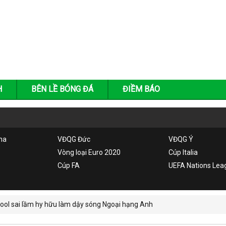
H
BÊN LỀ BÓNG ĐÁ
ĐIỀM BÁO
ha
VĐQG Đức
VĐQG Ý
Vòng loại Euro 2020
Cúp Italia
Cúp FA
UEFA Nations Lea
pool sai lầm hy hữu làm dậy sóng Ngoại hạng Anh