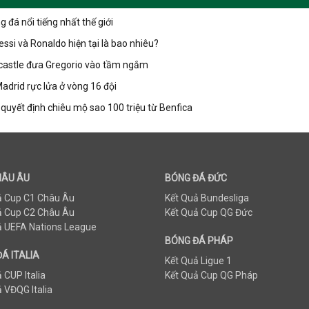
đá nổi tiếng nhất thế giới
si và Ronaldo hiện tại là bao nhiêu?
astle đưa Gregorio vào tầm ngắm
adrid rực lửa ở vòng 16 đội
uyết định chiêu mộ sao 100 triệu từ Benfica
HÂU ÂU
BÓNG ĐÁ ĐỨC
ả Cup C1 Châu Âu
Kết Quả Bundesliga
ả Cup C2 Châu Âu
Kết Quả Cup QG Đức
ả UEFA Nations League
BÓNG ĐÁ PHÁP
Á ITALIA
Kết Quả Ligue 1
 CUP Italia
Kết Quả Cup QG Pháp
 VĐQG Italia