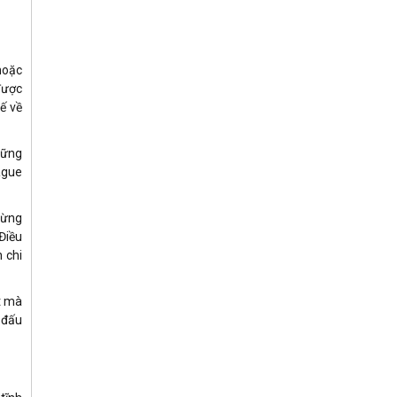
hoặc
được
ế về
hững
ague
 từng
 Điều
 chi
t mà
 đấu