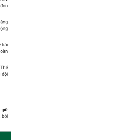
 đơn
càng
động
 bài
hoàn
 Thế
 đội
 giữ
 bởi