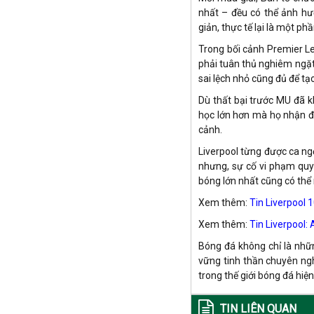
Uruguay
nhất – đều có thể ảnh hư
Uzbekistan
giản, thực tế lại là một p
Venezuela
Trong bối cảnh Premier L
Việt Nam
phải tuân thủ nghiêm ngặt 
Wales
sai lệch nhỏ cũng đủ để tạ
Áo
Đan Mạch
Dù thất bại trước MU đã k
Ấn độ
học lớn hơn mà họ nhận đư
cảnh.
Malaysia
Châu Úc
Liverpool từng được ca ng
Lebanon
nhưng, sự cố vi phạm quy
Tunisia
bóng lớn nhất cũng có thể
Yemen
Xem thêm:
Tin Liverpool 
Andorra
Honduras
Xem thêm:
Tin Liverpool: 
Iraq
Bóng đá không chỉ là nhữn
Tajikistan
vững tinh thần chuyên nghi
Đảo Faroe
trong thế giới bóng đá hiện
TIN LIÊN QUAN