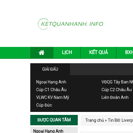
LỊCH
KẾT QUẢ
BX
GIẢI ĐẤU
Ngoại Hạng Anh
VĐQG Tây Ban N
Cúp C1 Châu Âu
Cúp C2 Châu Âu
VLWC KV Nam Mỹ
Liên Đoàn Anh
Cúp Đức
ĐƯỢC QUAN TÂM
Trang chủ
»
Tin BĐ: Liver
Ngoại Hạng Anh