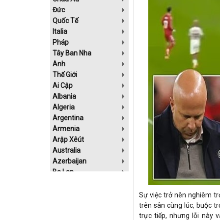
Đức
Quốc Tế
Italia
Pháp
Tây Ban Nha
Anh
Thế Giới
Ai Cập
Albania
Algeria
Argentina
Armenia
Arập Xêút
Australia
Azerbaijan
Ba Lan
Bahrain
Belarus
Sự việc trở nên nghiêm tr
Bolivia
trên sân cùng lúc, buộc t
Bosnia-Herzgovina
trực tiếp, nhưng lỗi này