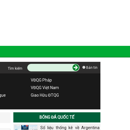
Bản tin
Tìm kiếm
VĐQG Pháp
VĐQG Việt Nam
gue
Giao Hữu ĐTQG
BÓNG ĐÁ QUỐC TẾ
Số liệu thống kê về Argentina