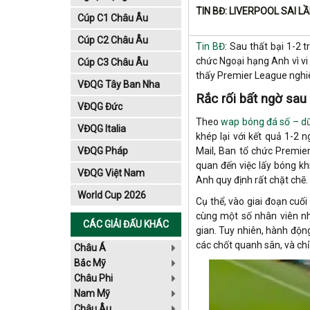
TIN BĐ: LIVERPOOL SAI 
Cúp C1 Châu Âu
Cúp C2 Châu Âu
Tin BĐ
: Sau thất bại 1-2
chức Ngoại hạng Anh vì vi
Cúp C3 Châu Âu
thấy Premier League nghiê
VĐQG Tây Ban Nha
Rắc rối bất ngờ sau t
VĐQG Đức
Theo
wap bóng đá số – dữ
VĐQG Italia
khép lại với kết quả 1-2
VĐQG Pháp
Mail, Ban tổ chức Premier
quan đến việc lấy bóng kh
VĐQG Việt Nam
Anh quy định rất chặt chẽ.
World Cup 2026
Cụ thể, vào giai đoạn cuối
cùng một số nhân viên nh
CÁC GIẢI ĐẤU KHÁC
gian. Tuy nhiên, hành động
các chốt quanh sân, và chỉ
Châu Á
Bắc Mỹ
Châu Phi
Nam Mỹ
Châu Âu