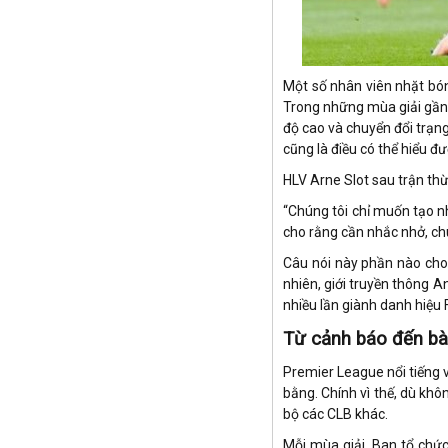
Oman
Paraguay
Peru
Phần Lan
Một số nhân viên nhặt bóng
Qatar
Trong những mùa giải gần đ
Rumany
độ cao và chuyển đổi trạng
cũng là điều có thể hiểu đ
Scotland
Serbia
HLV Arne Slot sau trận th
Singapore
“Chúng tôi chỉ muốn tạo n
Slovakia
cho rằng cần nhắc nhở, chú
Slovenia
Séc
Câu nói này phần nào cho t
Síp
nhiên, giới truyền thông 
Thái Lan
nhiều lần giành danh hiệu 
Thổ Nhĩ Kỳ
Từ cảnh báo đến bài
Thụy Sỹ
Thụy Điển
Premier League nổi tiếng v
Trung Quốc
bằng. Chính vì thế, dù khô
UAE
bộ các CLB khác.
Ukraina
Mỗi mùa giải, Ban tổ chức