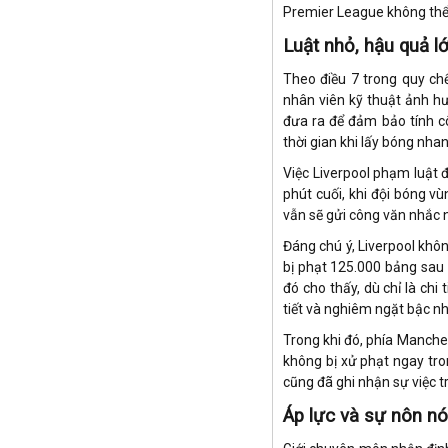
Brazil
Premier League không thể
Bulgary
Luật nhỏ, hậu quả lớ
Bắc Ireland
Bỉ
Theo điều 7 trong quy ch
Bồ Đào Nha
nhân viên kỹ thuật ảnh hư
đưa ra để đảm bảo tính cô
Canada
thời gian khi lấy bóng nhan
Chi Lê
Colombia
Việc Liverpool phạm luật 
Costa Rica
phút cuối, khi đội bóng v
Croatia
vẫn sẽ gửi công văn nhắc n
Ecuador
Đáng chú ý, Liverpool khôn
Estonia
bị phạt 125.000 bảng sau k
Georgia
đó cho thấy, dù chỉ là chi
Hungary
tiết và nghiêm ngặt bậc nhấ
Hy Lạp
Trong khi đó, phía Manche
Hà Lan
không bị xử phạt ngay tron
Hàn Quốc
cũng đã ghi nhận sự việc t
Hồng Kông
Iceland
Áp lực và sự nôn nó
Indonesia