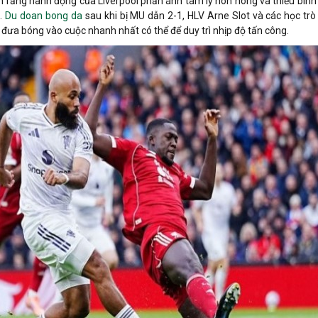
 rằng hành động của Liverpool phản ánh tâm lý nôn nóng và thiếu bình 
h.
Du doan bong da
sau khi bị MU dẫn 2-1, HLV Arne Slot và các học trò
 đưa bóng vào cuộc nhanh nhất có thể để duy trì nhịp độ tấn công.