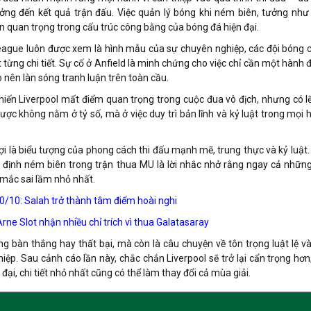
ởng đến kết quả trận đấu. Việc quản lý bóng khi ném biên, tưởng như
hần quan trọng trong cấu trúc công bằng của bóng đá hiện đại.
eague luôn được xem là hình mẫu của sự chuyên nghiệp, các đội bóng 
từng chi tiết. Sự cố ở Anfield là minh chứng cho việc chỉ cần một hành 
o nên làn sóng tranh luận trên toàn cầu.
hiến Liverpool mất điểm quan trọng trong cuộc đua vô địch, nhưng có lẽ
ợc không nằm ở tỷ số, mà ở việc duy trì bản lĩnh và kỷ luật trong mọi 
ợi là biểu tượng của phong cách thi đấu mạnh mẽ, trung thực và kỷ luật.
 định ném biên trong trận thua MU là lời nhắc nhở rằng ngay cả những
 mắc sai lầm nhỏ nhất.
10/10: Salah trở thành tâm điểm hoài nghi
Arne Slot nhận nhiều chỉ trích vì thua Galatasaray
g bàn thắng hay thất bại, mà còn là câu chuyện về tôn trọng luật lệ và
ệp. Sau cảnh cáo lần này, chắc chắn Liverpool sẽ trở lại cẩn trọng hơn,
 đại, chi tiết nhỏ nhất cũng có thể làm thay đổi cả mùa giải.