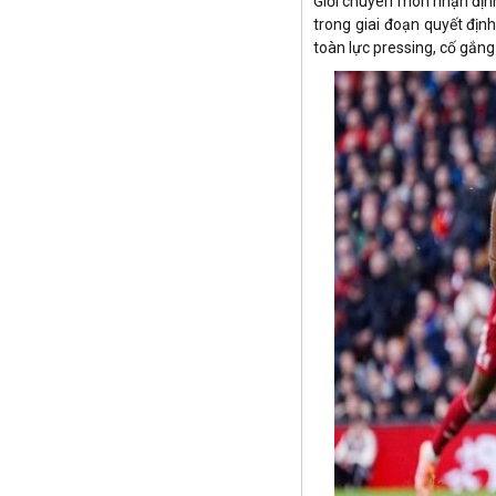
Giới chuyên môn nhận định
Iran
trong giai đoạn quyết địn
Ireland
toàn lực pressing, cố gắng
Israel
Jordan
Kazakhstan
Kuwait
Latvia
Lithuania
Luxembourg
Bắc Macedonia
Malta
Ma rốc
Mexico
Moldova
Montenegro
Mỹ
Na Uy
Nam Phi
New Zealand
Nga
Nhật Bản