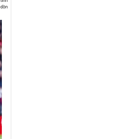
tĩnh
 dồn