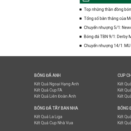
Top những thần đồng bóng 
Tổng số bàn thắng của Mes
Chuyển nhượng 5/1: Newc
Bóng đá TBN 9/1: Derby M
Chuyển nhượng 14/1: MU q
BÓNG ĐÁ ANH
CUP C
Kết Quả Ngoại Hạng Anh
Kết Qu
Kết Quả Cup FA
Kết Qu
Kết Quả Liên Đoàn Anh
Kết Qu
BÓNG ĐÁ TÂY BAN NHA
BÓNG Đ
Kết Quả La Liga
Kết Quả
Kết Quả Cup Nhà Vua
Kết Quả