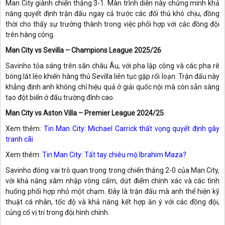
Man City giành chiến thắng 3-1. Màn trình diễn này chứng minh khả
năng quyết định trận đấu ngay cả trước các đối thủ khó chịu, đồng
thời cho thấy sự trưởng thành trong việc phối hợp với các đồng đội
trên hàng công.
Man City vs Sevilla – Champions League 2025/26
Savinho tỏa sáng trên sân châu Âu, với pha lập công và các pha rê
bóng lắt léo khiến hàng thủ Sevilla liên tục gặp rối loạn. Trận đấu này
khẳng định anh không chỉ hiệu quả ở giải quốc nội mà còn sẵn sàng
tạo đột biến ở đấu trường đỉnh cao.
Man City vs Aston Villa – Premier League 2024/25
Xem thêm:
Tin Man City: Michael Carrick thất vọng quyết định gây
tranh cãi
Xem thêm:
Tin Man City: Tất tay chiêu mộ Ibrahim Maza?
Savinho đóng vai trò quan trọng trong chiến thắng 2-0 của Man City,
với khả năng xâm nhập vòng cấm, dứt điểm chính xác và các tình
huống phối hợp nhỏ một chạm. Đây là trận đấu mà anh thể hiện kỹ
thuật cá nhân, tốc độ và khả năng kết hợp ăn ý với các đồng đội,
củng cố vị trí trong đội hình chính.