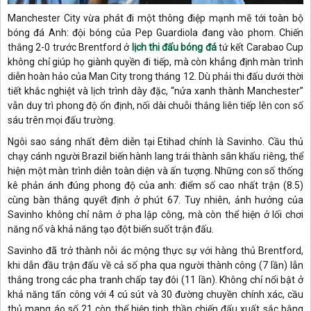
Manchester City vừa phát đi một thông điệp mạnh mẽ tới toàn bộ
bóng đá Anh: đội bóng của Pep Guardiola đang vào phom. Chiến
thắng 2-0 trước Brentford ở
lịch thi đấu bóng đá
tứ kết Carabao Cup
không chỉ giúp họ giành quyền đi tiếp, mà còn khẳng định màn trình
diễn hoàn hảo của Man City trong tháng 12. Dù phải thi đấu dưới thời
tiết khắc nghiệt và lịch trình dày đặc, “nửa xanh thành Manchester”
vẫn duy trì phong độ ổn định, nối dài chuỗi thắng liên tiếp lên con số
sáu trên mọi đấu trường.
Ngôi sao sáng nhất đêm diễn tại Etihad chính là Savinho. Cầu thủ
chạy cánh người Brazil biến hành lang trái thành sân khấu riêng, thể
hiện một màn trình diễn toàn diện và ấn tượng. Những con số thống
kê phản ánh đúng phong độ của anh: điểm số cao nhất trận (8.5)
cùng bàn thắng quyết định ở phút 67. Tuy nhiên, ảnh hưởng của
Savinho không chỉ nằm ở pha lập công, mà còn thể hiện ở lối chơi
năng nổ và khả năng tạo đột biến suốt trận đấu.
Savinho đã trở thành nỗi ác mộng thực sự với hàng thủ Brentford,
khi dẫn đầu trận đấu về cả số pha qua người thành công (7 lần) lẫn
thắng trong các pha tranh chấp tay đôi (11 lần). Không chỉ nổi bật ở
khả năng tấn công với 4 cú sút và 30 đường chuyền chính xác, cầu
thủ mang áo số 21 còn thể hiện tinh thần chiến đấu xuất sắc bằng