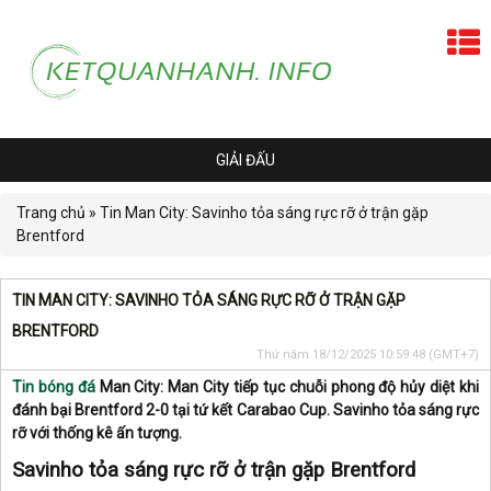
GIẢI ĐẤU
Trang chủ
»
Tin Man City: Savinho tỏa sáng rực rỡ ở trận gặp
Brentford
TIN MAN CITY: SAVINHO TỎA SÁNG RỰC RỠ Ở TRẬN GẶP
BRENTFORD
Thứ năm 18/12/2025 10:59:48
(GMT+7)
Tin bóng đá
Man City: Man City tiếp tục chuỗi phong độ hủy diệt khi
đánh bại Brentford 2-0 tại tứ kết Carabao Cup. Savinho tỏa sáng rực
rỡ với thống kê ấn tượng.
Savinho tỏa sáng rực rỡ ở trận gặp Brentford