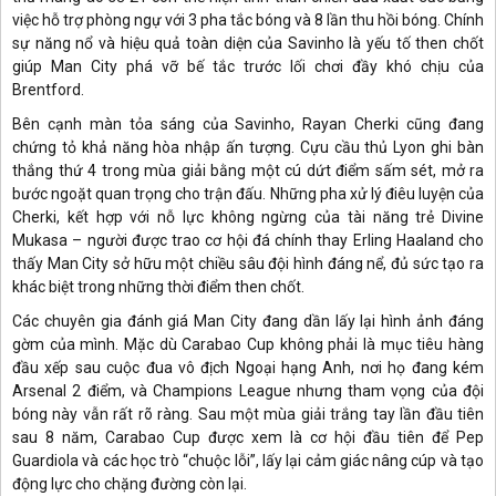
việc hỗ trợ phòng ngự với 3 pha tắc bóng và 8 lần thu hồi bóng. Chính
sự năng nổ và hiệu quả toàn diện của Savinho là yếu tố then chốt
giúp Man City phá vỡ bế tắc trước lối chơi đầy khó chịu của
Brentford.
Bên cạnh màn tỏa sáng của Savinho, Rayan Cherki cũng đang
chứng tỏ khả năng hòa nhập ấn tượng. Cựu cầu thủ Lyon ghi bàn
thắng thứ 4 trong mùa giải bằng một cú dứt điểm sấm sét, mở ra
bước ngoặt quan trọng cho trận đấu. Những pha xử lý điêu luyện của
Cherki, kết hợp với nỗ lực không ngừng của tài năng trẻ Divine
Mukasa – người được trao cơ hội đá chính thay Erling Haaland cho
thấy Man City sở hữu một chiều sâu đội hình đáng nể, đủ sức tạo ra
khác biệt trong những thời điểm then chốt.
Các chuyên gia đánh giá Man City đang dần lấy lại hình ảnh đáng
gờm của mình. Mặc dù Carabao Cup không phải là mục tiêu hàng
đầu xếp sau cuộc đua vô địch Ngoại hạng Anh, nơi họ đang kém
Arsenal 2 điểm, và Champions League nhưng tham vọng của đội
bóng này vẫn rất rõ ràng. Sau một mùa giải trắng tay lần đầu tiên
sau 8 năm, Carabao Cup được xem là cơ hội đầu tiên để Pep
Guardiola và các học trò “chuộc lỗi”, lấy lại cảm giác nâng cúp và tạo
động lực cho chặng đường còn lại.