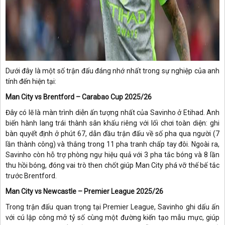
Dưới đây là một số trận đấu đáng nhớ nhất trong sự nghiệp của anh
tính đến hiện tại:
Man City vs Brentford – Carabao Cup 2025/26
Đây có lẽ là màn trình diễn ấn tượng nhất của Savinho ở Etihad. Anh
biến hành lang trái thành sân khấu riêng với lối chơi toàn diện: ghi
bàn quyết định ở phút 67, dẫn đầu trận đấu về số pha qua người (7
lần thành công) và thắng trong 11 pha tranh chấp tay đôi. Ngoài ra,
Savinho còn hỗ trợ phòng ngự hiệu quả với 3 pha tắc bóng và 8 lần
thu hồi bóng, đóng vai trò then chốt giúp Man City phá vỡ thế bế tắc
trước Brentford.
Man City vs Newcastle – Premier League 2025/26
Trong trận đấu quan trọng tại Premier League, Savinho ghi dấu ấn
với cú lập công mở tỷ số cùng một đường kiến tạo mẫu mực, giúp