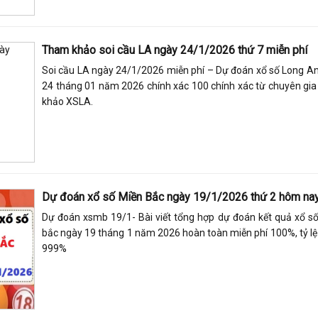
Tham khảo soi cầu LA ngày 24/1/2026 thứ 7 miễn phí
Soi cầu LA ngày 24/1/2026 miễn phí – Dự đoán xổ số Long A
24 tháng 01 năm 2026 chính xác 100 chính xác từ chuyên gi
khảo XSLA.
Dự đoán xổ số Miền Bắc ngày 19/1/2026 thứ 2 hôm na
Dự đoán xsmb 19/1- Bài viết tổng hợp dự đoán kết quả xổ s
bắc ngày 19 tháng 1 năm 2026 hoàn toàn miễn phí 100%, tỷ lệ
999%