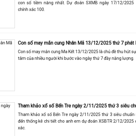
con số tiềm năng nhất. Dự đoán SXMB ngày 17/12/2025 
chính xác 100.
Con số may mắn cung Nhân Mã 13/12/2025 thứ 7 phát 
Con số may mắn cung Ma Kết 13/12/2025 là chủ đề thu hút s
tâm của nhiều người khi bước vào ngày thứ 7 đầy năng lượng.
Tham khảo xổ số Bến Tre ngày 2/11/2025 thứ 3 siêu c
Tham khảo xổ số Bến Tre ngày 2/11/2025 thứ 3 siêu chuẩ
đến thống kê chi tiết cho anh em dự đoán XSBTR 2/12/2025
xác.