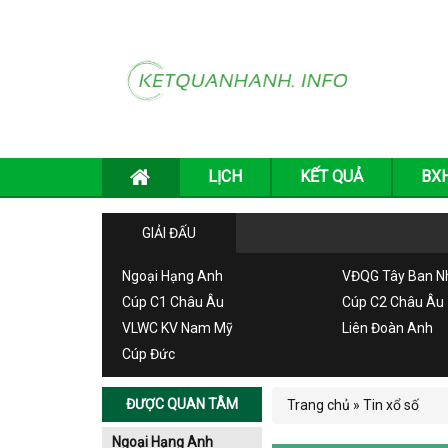
LỊCH
KẾT QUẢ
BX
GIẢI ĐẤU
Ngoại Hạng Anh
VĐQG Tây Ban N
Cúp C1 Châu Âu
Cúp C2 Châu Âu
VLWC KV Nam Mỹ
Liên Đoàn Anh
Cúp Đức
ĐƯỢC QUAN TÂM
Trang chủ
»
Tin xổ số
Ngoại Hạng Anh