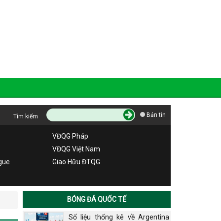
Bản tin
Tìm kiếm
VĐQG Pháp
VĐQG Việt Nam
gue
Giao Hữu ĐTQG
BÓNG ĐÁ QUỐC TẾ
Số liệu thống kê về Argentina