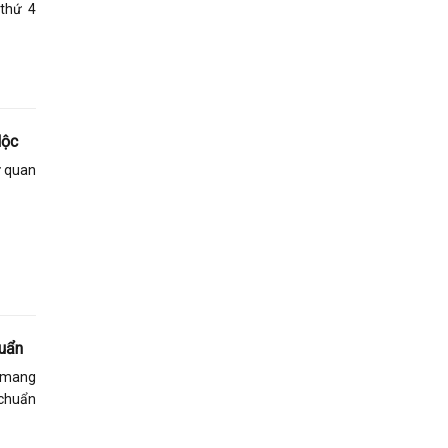
thứ 4
lộc
ự quan
huẩn
n mang
 chuẩn