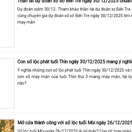
Thần tài dự đoán xố số Bến Tre ngày 30/12/2025 chuẩn
Dự đoán xsbtr 30/12- Tham khảo thần tài dự đoán xs Bến Tre
cùng chuyên gia dự đoán xổ số Bến Tre ngày 30/12/2025 tìm 
may mắn
Con số lộc phát tuổi Thìn ngày 30/12/2025 mang ý nghĩa
Ý nghĩa những con số lộc phát tuổi Thìn ngày 30/12/2025 và
con số may mắn của tuổi Thìn thứ 3 mang may mắn, tài l
nào?
Mở cửa thành công với số lộc tuổi Mùi ngày 26/12/202
Số lộc tuổi Mùi ngày 26/12/2025 là số mấy? Con số may mắn