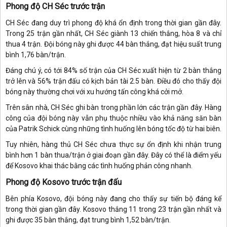
Phong độ CH Séc trước trận
CH Séc đang duy trì phong độ khá ổn định trong thời gian gần đây.
Trong 25 trận gần nhất, CH Séc giành 13 chiến thắng, hòa 8 và chỉ
thua 4 trận. Đội bóng này ghi được 44 bàn thắng, đạt hiệu suất trung
bình 1,76 bàn/trận.
Đáng chú ý, có tới 84% số trận của CH Séc xuất hiện từ 2 bàn thắng
trở lên và 56% trận đấu có kịch bản tài 2.5 bàn. Điều đó cho thấy đội
bóng này thường chơi với xu hướng tấn công khá cởi mở.
Trên sân nhà, CH Séc ghi bàn trong phần lớn các trận gần đây. Hàng
công của đội bóng này vẫn phụ thuộc nhiều vào khả năng săn bàn
của Patrik Schick cùng những tình huống lên bóng tốc độ từ hai biên.
Tuy nhiên, hàng thủ CH Séc chưa thực sự ổn định khi nhận trung
bình hơn 1 bàn thua/trận ở giai đoạn gần đây. Đây có thể là điểm yếu
để Kosovo khai thác bằng các tình huống phản công nhanh.
Phong độ Kosovo trước trận đấu
Bên phía Kosovo, đội bóng này đang cho thấy sự tiến bộ đáng kể
trong thời gian gần đây. Kosovo thắng 11 trong 23 trận gần nhất và
ghi được 35 bàn thắng, đạt trung bình 1,52 bàn/trận.