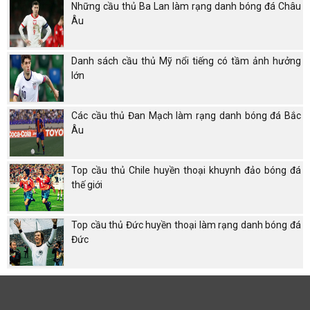
Những cầu thủ Ba Lan làm rạng danh bóng đá Châu
Âu
Danh sách cầu thủ Mỹ nổi tiếng có tầm ảnh hưởng
lớn
Các cầu thủ Đan Mạch làm rạng danh bóng đá Bắc
Âu
Top cầu thủ Chile huyền thoại khuynh đảo bóng đá
thế giới
Top cầu thủ Đức huyền thoại làm rạng danh bóng đá
Đức