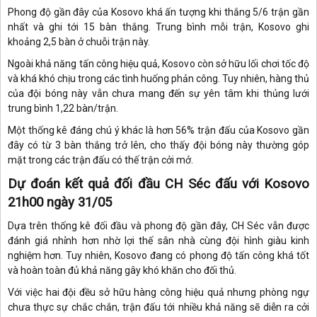
Phong độ gần đây của Kosovo khá ấn tượng khi thắng 5/6 trận gần
nhất và ghi tới 15 bàn thắng. Trung bình mỗi trận, Kosovo ghi
khoảng 2,5 bàn ở chuỗi trận này.
Ngoài khả năng tấn công hiệu quả, Kosovo còn sở hữu lối chơi tốc độ
và khá khó chịu trong các tình huống phản công. Tuy nhiên, hàng thủ
của đội bóng này vẫn chưa mang đến sự yên tâm khi thủng lưới
trung bình 1,22 bàn/trận.
Một thống kê đáng chú ý khác là hơn 56% trận đấu của Kosovo gần
đây có từ 3 bàn thắng trở lên, cho thấy đội bóng này thường góp
mặt trong các trận đấu có thế trận cởi mở.
Dự đoán kết quả đối đầu CH Séc đấu với Kosovo
21h00 ngày 31/05
Dựa trên thống kê đối đầu và phong độ gần đây, CH Séc vẫn được
đánh giá nhỉnh hơn nhờ lợi thế sân nhà cùng đội hình giàu kinh
nghiệm hơn. Tuy nhiên, Kosovo đang có phong độ tấn công khá tốt
và hoàn toàn đủ khả năng gây khó khăn cho đối thủ.
Với việc hai đội đều sở hữu hàng công hiệu quả nhưng phòng ngự
chưa thực sự chắc chắn, trận đấu tới nhiều khả năng sẽ diễn ra cởi