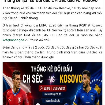
Thống kê lịch sử đối đầu CH Séc đấu với Kosovo
Theo thống kê đối đầu CH Séc đấu với Kosovo, hai đội mới gặp nhau
2 lần trong quá khứ và thành tích đối đầu hiện khá cân bằng khi mỗi
đội đều có 1 chiến thắng.
Ở trận lượt đi vòng loại EURO 2020 diễn ra tháng 9/2019, Kosovo
từng gây bất ngờ khi đánh bại CH Séc với tỷ số 2-1 trên sân nhà. Tuy
nhiên ở trận lượt về sau đó, CH Séc đã đòi lại món nợ bằng
ketquabongda
2-1 trước đối thủ.
Điểm đáng chú ý là cả 2 cuộc đối đầu trước đây giữa hai đội đều xuất
hiện từ 3 bàn thắng trở lên. Trung bình mỗi trận giữa CH Séc và
Kosovo có tới 3 bàn thắng được ghi.