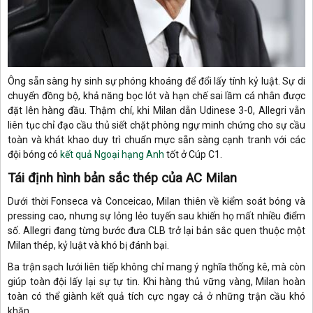
Ông sẵn sàng hy sinh sự phóng khoáng để đổi lấy tính kỷ luật. Sự di
chuyển đồng bộ, khả năng bọc lót và hạn chế sai lầm cá nhân được
đặt lên hàng đầu. Thậm chí, khi Milan dẫn Udinese 3-0, Allegri vẫn
liên tục chỉ đạo cầu thủ siết chặt phòng ngự minh chứng cho sự cầu
toàn và khát khao duy trì chuẩn mực sẵn sàng cạnh tranh với các
đội bóng có
kết quả Ngoại hạng Anh
tốt ở Cúp C1.
Tái định hình bản sắc thép của AC Milan
Dưới thời Fonseca và Conceicao, Milan thiên về kiểm soát bóng và
pressing cao, nhưng sự lỏng lẻo tuyến sau khiến họ mất nhiều điểm
số. Allegri đang từng bước đưa CLB trở lại bản sắc quen thuộc một
Milan thép, kỷ luật và khó bị đánh bại.
Ba trận sạch lưới liên tiếp không chỉ mang ý nghĩa thống kê, mà còn
giúp toàn đội lấy lại sự tự tin. Khi hàng thủ vững vàng, Milan hoàn
toàn có thể giành kết quả tích cực ngay cả ở những trận cầu khó
khăn.