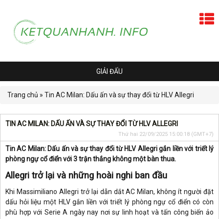
GIẢI ĐẤU
Trang chủ
»
Tin AC Milan: Dấu ấn và sự thay đổi từ HLV Allegri
TIN AC MILAN: DẤU ẤN VÀ SỰ THAY ĐỔI TỪ HLV ALLEGRI
Thứ hai 22/09/2025 15:00:18
(GMT+7)
Tin AC Milan: Dấu ấn và sự thay đổi từ HLV Allegri gắn liền với triết lý
phòng ngự cổ điển với 3 trận thắng không một bàn thua.
Allegri trở lại và những hoài nghi ban đầu
Khi Massimiliano Allegri trở lại dẫn dắt AC Milan, không ít người đặt
dấu hỏi liệu một HLV gắn liền với triết lý phòng ngự cổ điển có còn
phù hợp với Serie A ngày nay nơi sự linh hoạt và tấn công biến ảo