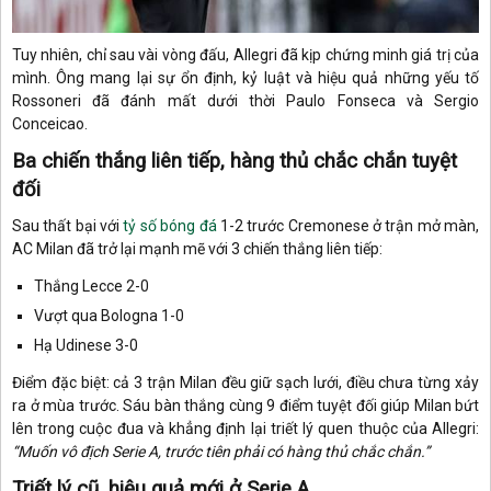
Tuy nhiên, chỉ sau vài vòng đấu, Allegri đã kịp chứng minh giá trị của
mình. Ông mang lại sự ổn định, kỷ luật và hiệu quả những yếu tố
Rossoneri đã đánh mất dưới thời Paulo Fonseca và Sergio
Conceicao.
Ba chiến thắng liên tiếp, hàng thủ chắc chắn tuyệt
đối
Sau thất bại với
tỷ số bóng đá
1-2 trước Cremonese ở trận mở màn,
AC Milan đã trở lại mạnh mẽ với 3 chiến thắng liên tiếp:
Thắng Lecce 2-0
Vượt qua Bologna 1-0
Hạ Udinese 3-0
Điểm đặc biệt: cả 3 trận Milan đều giữ sạch lưới, điều chưa từng xảy
ra ở mùa trước. Sáu bàn thắng cùng 9 điểm tuyệt đối giúp Milan bứt
lên trong cuộc đua và khẳng định lại triết lý quen thuộc của Allegri:
“Muốn vô địch Serie A, trước tiên phải có hàng thủ chắc chắn.”
Triết lý cũ, hiệu quả mới ở Serie A